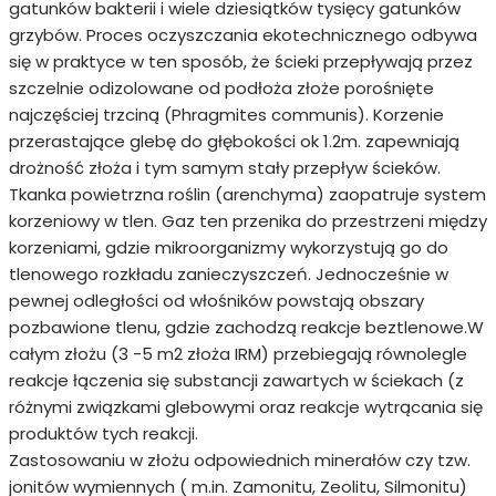
gatunków bakterii i wiele dziesiątków tysięcy gatunków
grzybów. Proces oczyszczania ekotechnicznego odbywa
się w praktyce w ten sposób, że ścieki przepływają przez
szczelnie odizolowane od podłoża złoże porośnięte
najczęściej trzciną (Phragmites communis). Korzenie
przerastające glebę do głębokości ok 1.2m. zapewniają
drożność złoża i tym samym stały przepływ ścieków.
Tkanka powietrzna roślin (arenchyma) zaopatruje system
korzeniowy w tlen. Gaz ten przenika do przestrzeni między
korzeniami, gdzie mikroorganizmy wykorzystują go do
tlenowego rozkładu zanieczyszczeń. Jednocześnie w
pewnej odległości od włośników powstają obszary
pozbawione tlenu, gdzie zachodzą reakcje beztlenowe.W
całym złożu (3 -5 m2 złoża IRM) przebiegają równolegle
reakcje łączenia się substancji zawartych w ściekach (z
różnymi związkami glebowymi oraz reakcje wytrącania się
produktów tych reakcji.
Zastosowaniu w złożu odpowiednich minerałów czy tzw.
jonitów wymiennych ( m.in. Zamonitu, Zeolitu, Silmonitu)