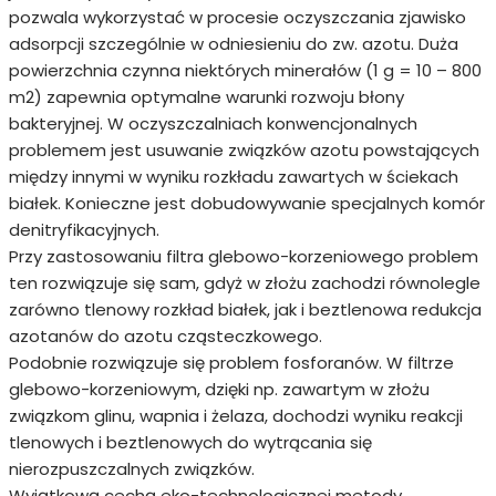
pozwala wykorzystać w procesie oczyszczania zjawisko
adsorpcji szczególnie w odniesieniu do zw. azotu. Duża
powierzchnia czynna niektórych minerałów (1 g = 10 – 800
m2) zapewnia optymalne warunki rozwoju błony
bakteryjnej. W oczyszczalniach konwencjonalnych
problemem jest usuwanie związków azotu powstających
między innymi w wyniku rozkładu zawartych w ściekach
białek. Konieczne jest dobudowywanie specjalnych komór
denitryfikacyjnych.
Przy zastosowaniu filtra glebowo-korzeniowego problem
ten rozwiązuje się sam, gdyż w złożu zachodzi równolegle
zarówno tlenowy rozkład białek, jak i beztlenowa redukcja
azotanów do azotu cząsteczkowego.
Podobnie rozwiązuje się problem fosforanów. W filtrze
glebowo-korzeniowym, dzięki np. zawartym w złożu
związkom glinu, wapnia i żelaza, dochodzi wyniku reakcji
tlenowych i beztlenowych do wytrącania się
nierozpuszczalnych związków.
Wyjątkową cechą eko-technologicznej metody