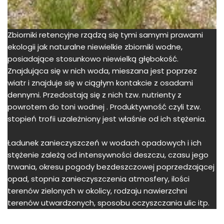
Zbiorniki retencyjne rządzą się tymi samymi prawami
ekologii jak naturalne niewielkie zbiorniki wodne,
posiadające stosunkowo niewielką głębokość.
Znajdująca się w nich woda, mieszana jest poprzez
wiatr i znajduje się w ciągłym kontakcie z osadami
dennymi. Przedostają się z nich tzw. nutrienty z
powrotem do toni wodnej . Produktywność czyli tzw.
stopień trofii uzależniony jest właśnie od ich stężenia.
Ładunek zanieczyszczeń w wodach opadowych i ich
stężenie zależą od intensywności deszczu, czasu jego
trwania, okresu pogody bezdeszczowej poprzedzającej
opad, stopnia zanieczyszczenia atmosfery, ilości
terenów zielonych w okolicy, rodzaju nawierzchni
terenów utwardzonych, sposobu oczyszczania ulic itp.