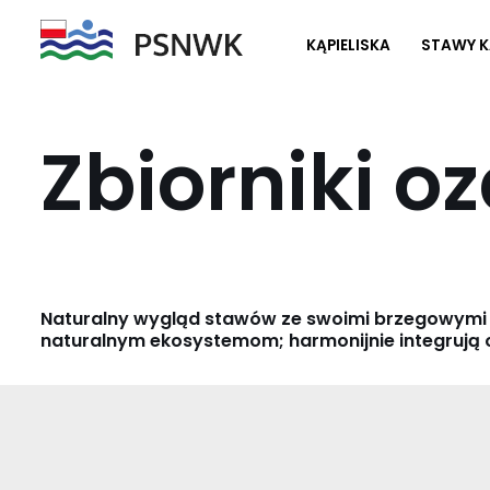
KĄPIELISKA
STAWY K
Przejdź
do
treści
Zbiorniki o
Naturalny wygląd stawów ze swoimi brzegowymi i 
naturalnym ekosystemom; harmonijnie integrują 