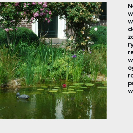
N
w
w
d
z
r
r
w
o
r
p
w