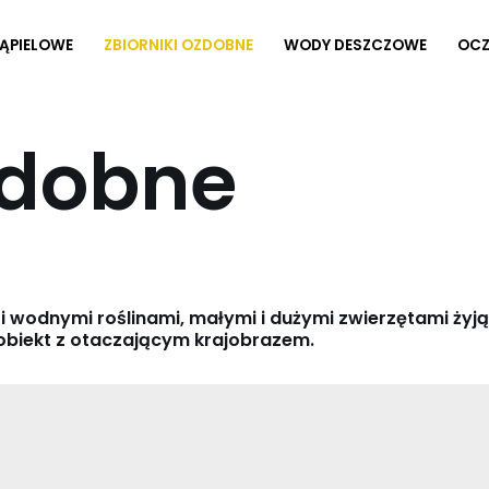
ĄPIELOWE
ZBIORNIKI OZDOBNE
WODY DESZCZOWE
OCZ
zdobne
wodnymi roślinami, małymi i dużymi zwierzętami żyją
obiekt z otaczającym krajobrazem.