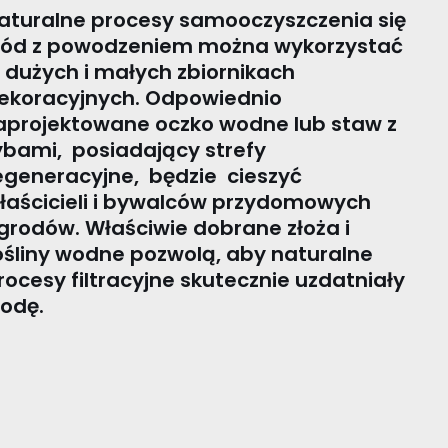
aturalne procesy samooczyszczenia się
ód z powodzeniem można wykorzystać
 dużych i małych zbiornikach
ekoracyjnych. Odpowiednio
aprojektowane oczko wodne lub staw z
ybami, posiadający strefy
egeneracyjne, będzie cieszyć
łaścicieli i bywalców przydomowych
grodów. Właściwie dobrane złoża i
ośliny wodne pozwolą, aby naturalne
rocesy filtracyjne skutecznie uzdatniały
odę.